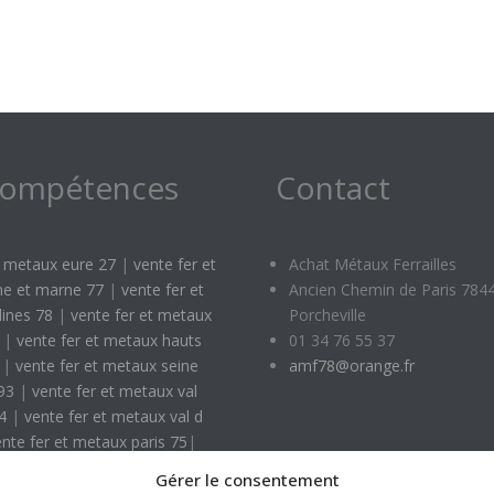
compétences
Contact
t metaux eure 27
|
vente fer et
Achat Métaux Ferrailles
ne et marne 77
|
vente fer et
Ancien Chemin de Paris 784
ines 78
|
vente fer et metaux
Porcheville
|
vente fer et metaux hauts
01 34 76 55 37
|
vente fer et metaux seine
amf78@orange.fr
 93
|
vente fer et metaux val
4
|
vente fer et metaux val d
ente fer et metaux paris 75
|
Gérer le consentement