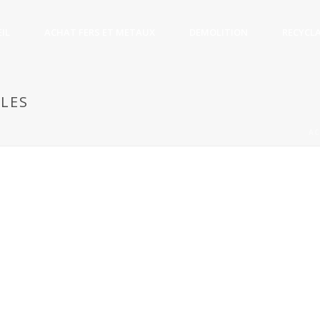
IL
ACHAT FERS ET METAUX
DEMOLITION
RECYCL
LES
AC