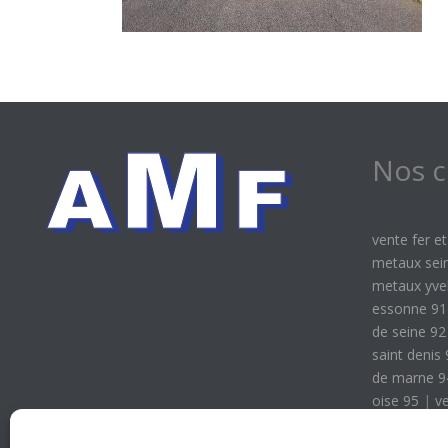
Nos 
vente fer e
metaux sei
metaux yvel
essonne 91
de seine 92
saint denis
de marne 9
oise 95
|
v