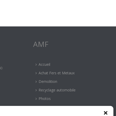
AMF
Accueil
40
Achat Fers et Metaux
Demolition
Recyclage automobile
Photos
Contact
Mentions légales