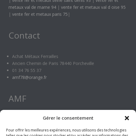
|
vente fer et metaux seine saint denis 93
|
vente fer et
metaux val de marne 94
|
vente fer et metaux val d oise 95
|
vente fer et metaux paris 75
|
Contact
Achat Métaux Ferrailles
Ancien Chemin de Paris 78440 Porcheville
01 34 76 55 37
amf78@orange.fr
AMF
Gérer le consentement
Accueil
Pour offrir les meilleures expériences, nous utilisons des technologies
Achat Fers et Metaux
telles que les cookies pour stocker et/ou accéder aux informations des