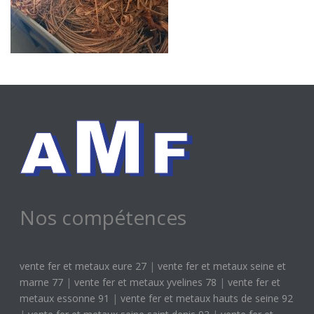
Nos compétences
vente fer et metaux eure 27
|
vente fer et metaux seine et
marne 77
|
vente fer et metaux yvelines 78
|
vente fer et
metaux essonne 91
|
vente fer et metaux hauts de seine 92