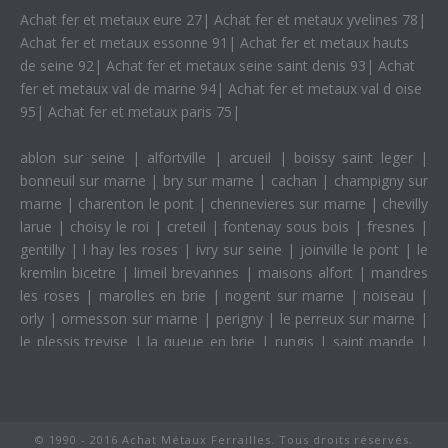
Achat fer et metaux eure 27
|
Achat fer et metaux yvelines 78
|
Achat fer et metaux essonne 91
|
Achat fer et metaux hauts
de seine 92
|
Achat fer et metaux seine saint denis 93
|
Achat
fer et metaux val de marne 94
|
Achat fer et metaux val d oise
95
|
Achat fer et metaux paris 75
|
ablon sur seine
|
alfortville
|
arcueil
|
boissy saint leger
|
bonneuil sur marne
|
bry sur marne
|
cachan
|
champigny sur
marne
|
charenton le pont
|
chennevieres sur marne
|
chevilly
larue
|
choisy le roi
|
creteil
|
fontenay sous bois
|
fresnes
|
gentilly
|
l hay les roses
|
ivry sur seine
|
joinville le pont
|
le
kremlin bicetre
|
limeil brevannes
|
maisons alfort
|
mandres
les roses
|
marolles en brie
|
nogent sur marne
|
noiseau
|
orly
|
ormesson sur marne
|
perigny
|
le perreux sur marne
|
le plessis trevise
|
la queue en brie
|
rungis
|
saint mande
|
saint maur des fosses
|
saint maurice
|
santeny
|
sucy en brie
|
thiais
|
valenton
|
villecresnes
|
villejuif
|
villeneuve le roi
|
villeneuve saint georges
|
villiers sur marne
|
vincennes
|
vitry
sur seine
|
© 1990 - 2016 Achat Métaux Ferrailles. Tous droits réservés.