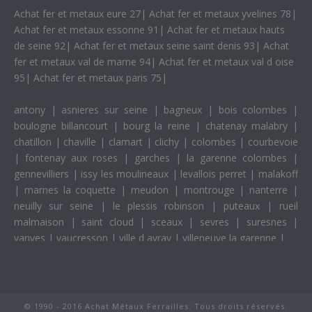
Achat fer et metaux eure 27
|
Achat fer et metaux yvelines 78
|
Achat fer et metaux essonne 91
|
Achat fer et metaux hauts
de seine 92
|
Achat fer et metaux seine saint denis 93
|
Achat
fer et metaux val de marne 94
|
Achat fer et metaux val d oise
95
|
Achat fer et metaux paris 75
|
antony
|
asnieres sur seine
|
bagneux
|
bois colombes
|
boulogne billancourt
|
bourg la reine
|
chatenay malabry
|
chatillon
|
chaville
|
clamart
|
clichy
|
colombes
|
courbevoie
|
fontenay aux roses
|
garches
|
la garenne colombes
|
gennevilliers
|
issy les moulineaux
|
levallois perret
|
malakoff
|
marnes la coquette
|
meudon
|
montrouge
|
nanterre
|
neuilly sur seine
|
le plessis robinson
|
puteaux
|
rueil
malmaison
|
saint cloud
|
sceaux
|
sevres
|
suresnes
|
vanves
|
vaucresson
|
ville d avray
|
villeneuve la garenne
|
© 1990 - 2016 Achat Métaux Ferrailles. Tous droits réservés.