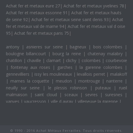
Achat fer et metaux eure 27
|
Achat fer et metaux yvelines 78
|
Achat fer et metaux essonne 91
|
Achat fer et metaux hauts
de seine 92
|
Achat fer et metaux seine saint denis 93
|
Achat
fer et metaux val de marne 94
|
Achat fer et metaux val d oise
95
|
Achat fer et metaux paris 75
|
antony
|
asnieres sur seine
|
bagneux
|
bois colombes
|
boulogne billancourt
|
bourg la reine
|
chatenay malabry
|
chatillon
|
chaville
|
clamart
|
clichy
|
colombes
|
courbevoie
|
fontenay aux roses
|
garches
|
la garenne colombes
|
gennevilliers
|
issy les moulineaux
|
levallois perret
|
malakoff
|
marnes la coquette
|
meudon
|
montrouge
|
nanterre
|
neuilly sur seine
|
le plessis robinson
|
puteaux
|
rueil
malmaison
|
saint cloud
|
sceaux
|
sevres
|
suresnes
|
vanves
|
vaucresson
|
ville d avray
|
villeneuve la garenne
|
© 1990 - 2016 Achat Métaux Ferrailles. Tous droits réservés.