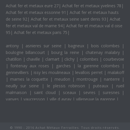
Achat fer et metaux eure 27
|
Achat fer et metaux yvelines 78
|
Achat fer et metaux essonne 91
|
Achat fer et metaux hauts
de seine 92
|
Achat fer et metaux seine saint denis 93
|
Achat
fer et metaux val de marne 94
|
Achat fer et metaux val d oise
95
|
Achat fer et metaux paris 75
|
antony
|
asnieres sur seine
|
bagneux
|
bois colombes
|
boulogne billancourt
|
bourg la reine
|
chatenay malabry
|
chatillon
|
chaville
|
clamart
|
clichy
|
colombes
|
courbevoie
|
fontenay aux roses
|
garches
|
la garenne colombes
|
gennevilliers
|
issy les moulineaux
|
levallois perret
|
malakoff
|
marnes la coquette
|
meudon
|
montrouge
|
nanterre
|
neuilly sur seine
|
le plessis robinson
|
puteaux
|
rueil
malmaison
|
saint cloud
|
sceaux
|
sevres
|
suresnes
|
vanves
|
vaucresson
|
ville d avray
|
villeneuve la garenne
|
© 1990 - 2016 Achat Métaux Ferrailles. Tous droits réservés.