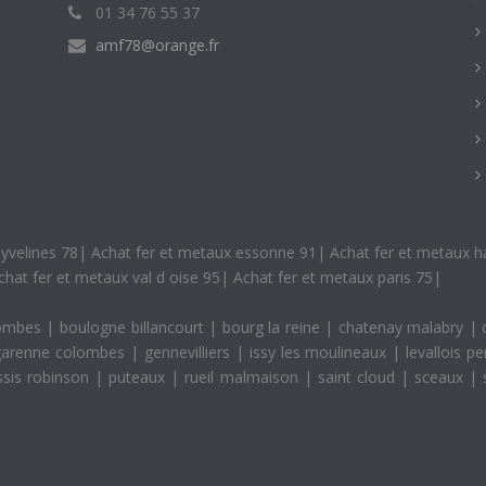
01 34 76 55 37
amf78@orange.fr
yvelines 78
|
Achat fer et metaux essonne 91
|
Achat fer et metaux h
chat fer et metaux val d oise 95
|
Achat fer et metaux paris 75
|
lombes
|
boulogne billancourt
|
bourg la reine
|
chatenay malabry
|
garenne colombes
|
gennevilliers
|
issy les moulineaux
|
levallois p
essis robinson
|
puteaux
|
rueil malmaison
|
saint cloud
|
sceaux
|