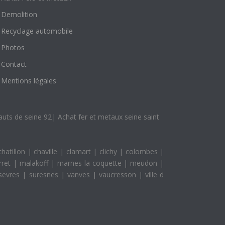
Demolition
Recyclage automobile
Photos
Contact
Mentions légales
auts de seine 92
|
Achat fer et metaux seine saint
chatillon
|
chaville
|
clamart
|
clichy
|
colombes
|
erret
|
malakoff
|
marnes la coquette
|
meudon
|
sevres
|
suresnes
|
vanves
|
vaucresson
|
ville d