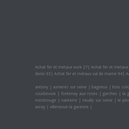
Achat fer et metaux eure 27
|
Achat fer et metaux 
denis 93
|
Achat fer et metaux val de marne 94
|
A
antony
|
asnieres sur seine
|
bagneux
|
bois co
courbevoie
|
fontenay aux roses
|
garches
|
la 
montrouge
|
nanterre
|
neuilly sur seine
|
le pl
avray
|
villeneuve la garenne
|