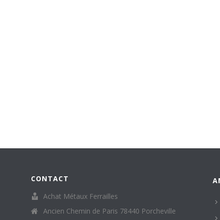
CONTACT
A
Achat Métaux Ferrailles
Ancien Chemin de Paris 78440 Porcheville