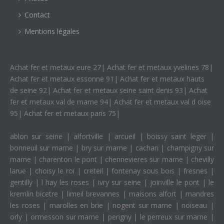
Contact
Mentions légales
Achat fer et metaux eure 27
|
Achat fer et metaux yvelines 78
|
Achat fer et metaux essonne 91
|
Achat fer et metaux hauts
de seine 92
|
Achat fer et metaux seine saint denis 93
|
Achat
fer et metaux val de marne 94
|
Achat fer et metaux val d oise
95
|
Achat fer et metaux paris 75
|
ablon sur seine
|
alfortville
|
arcueil
|
boissy saint leger
|
bonneuil sur marne
|
bry sur marne
|
cachan
|
champigny sur
marne
|
charenton le pont
|
chennevieres sur marne
|
chevilly
larue
|
choisy le roi
|
creteil
|
fontenay sous bois
|
fresnes
|
gentilly
|
l hay les roses
|
ivry sur seine
|
joinville le pont
|
le
kremlin bicetre
|
limeil brevannes
|
maisons alfort
|
mandres
les roses
|
marolles en brie
|
nogent sur marne
|
noiseau
|
orly
|
ormesson sur marne
|
perigny
|
le perreux sur marne
|