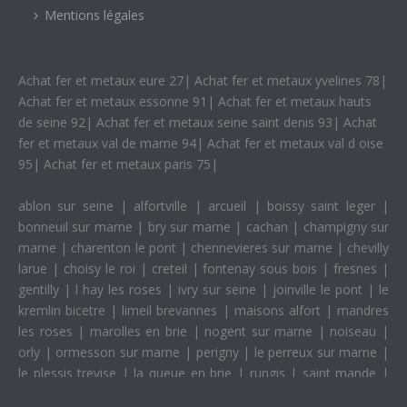
Mentions légales
Achat fer et metaux eure 27
|
Achat fer et metaux yvelines 78
|
Achat fer et metaux essonne 91
|
Achat fer et metaux hauts
de seine 92
|
Achat fer et metaux seine saint denis 93
|
Achat
fer et metaux val de marne 94
|
Achat fer et metaux val d oise
95
|
Achat fer et metaux paris 75
|
ablon sur seine
|
alfortville
|
arcueil
|
boissy saint leger
|
bonneuil sur marne
|
bry sur marne
|
cachan
|
champigny sur
marne
|
charenton le pont
|
chennevieres sur marne
|
chevilly
larue
|
choisy le roi
|
creteil
|
fontenay sous bois
|
fresnes
|
gentilly
|
l hay les roses
|
ivry sur seine
|
joinville le pont
|
le
kremlin bicetre
|
limeil brevannes
|
maisons alfort
|
mandres
les roses
|
marolles en brie
|
nogent sur marne
|
noiseau
|
orly
|
ormesson sur marne
|
perigny
|
le perreux sur marne
|
le plessis trevise
|
la queue en brie
|
rungis
|
saint mande
|
saint maur des fosses
|
saint maurice
|
santeny
|
sucy en brie