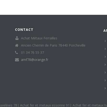
CONTACT
A
Achat Métaux Ferrailles
Ancien Chemin de Paris 78440 Porcheville
01 34 76 55 37
amf78@orange.fr
yvelines 78
|
Achat fer et metaux essonne 91
|
Achat fer et metaux h