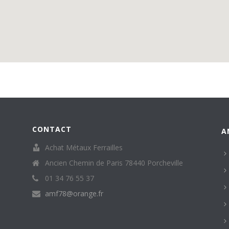
CONTACT
A
Achat Métaux Ferrailles
Ancien Chemin de Paris 78440 Porcheville
01 34 76 55 37
amf78@orange.fr