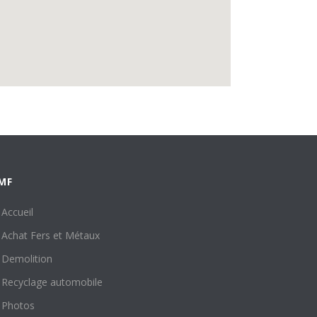
MF
Accueil
Achat Fers et Métaux
Demolition
Recyclage automobile
Photos