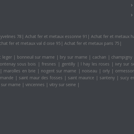
yvelines 78
|
Achat fer et metaux essonne 91
|
Achat fer et metaux h
chat fer et metaux val d oise 95
|
Achat fer et metaux paris 75
|
t leger
|
bonneuil sur marne
|
bry sur marne
|
cachan
|
champigny
fontenay sous bois
|
fresnes
|
gentilly
|
l hay les roses
|
ivry sur 
|
marolles en brie
|
nogent sur marne
|
noiseau
|
orly
|
ormesso
t mande
|
saint maur des fosses
|
saint maurice
|
santeny
|
sucy e
rs sur marne
|
vincennes
|
vitry sur seine
|