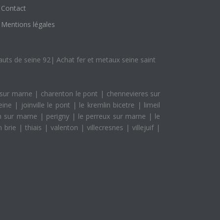
Contact
Mentions légales
auts de seine 92
|
Achat fer et metaux seine saint
 sur marne
|
charenton le pont
|
chennevieres sur
seine
|
joinville le pont
|
le kremlin bicetre
|
limeil
n sur marne
|
perigny
|
le perreux sur marne
|
le
n brie
|
thiais
|
valenton
|
villecresnes
|
villejuif
|