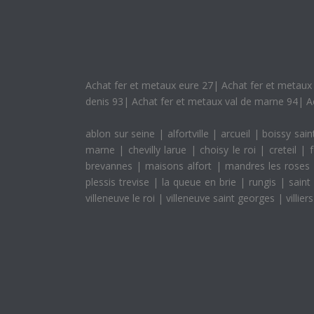
Achat fer et metaux eure 27
|
Achat fer et metaux 
denis 93
|
Achat fer et metaux val de marne 94
|
A
ablon sur seine
|
alfortville
|
arcueil
|
boissy sain
marne
|
chevilly larue
|
choisy le roi
|
creteil
|
brevannes
|
maisons alfort
|
mandres les roses
plessis trevise
|
la queue en brie
|
rungis
|
sain
villeneuve le roi
|
villeneuve saint georges
|
villie