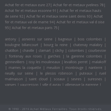
Achat fer et metaux eure 27
|
Achat fer et metaux yvelines 78
|
Achat fer et metaux essonne 91
|
Achat fer et metaux hauts
de seine 92
|
Achat fer et metaux seine saint denis 93
|
Achat
fer et metaux val de marne 94
|
Achat fer et metaux val d oise
95
|
Achat fer et metaux paris 75
|
antony
|
asnieres sur seine
|
bagneux
|
bois colombes
|
boulogne billancourt
|
bourg la reine
|
chatenay malabry
|
chatillon
|
chaville
|
clamart
|
clichy
|
colombes
|
courbevoie
|
fontenay aux roses
|
garches
|
la garenne colombes
|
gennevilliers
|
issy les moulineaux
|
levallois perret
|
malakoff
|
marnes la coquette
|
meudon
|
montrouge
|
nanterre
|
neuilly sur seine
|
le plessis robinson
|
puteaux
|
rueil
malmaison
|
saint cloud
|
sceaux
|
sevres
|
suresnes
|
vanves
|
vaucresson
|
ville d avray
|
villeneuve la garenne
|
© 1990 - 2016 Achat Métaux Ferrailles. Tous droits réservés.